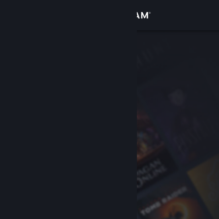
登入
商店
社群
關於
客服
變更語言
取得 Steam 行動應用程式
檢視電腦版網頁