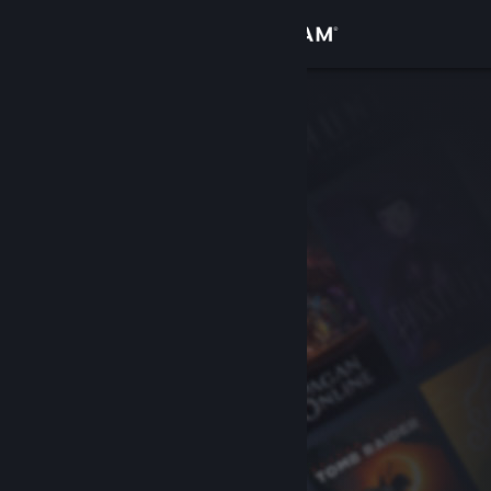
登入
商店
社群
關於
客服
變更語言
取得 Steam 行動應用程式
檢視電腦版網頁