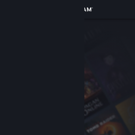
登入
商店
社群
關於
客服
變更語言
取得 Steam 行動應用程式
檢視電腦版網頁