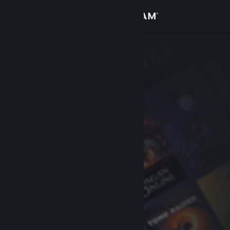
登入
商店
社群
關於
客服
變更語言
取得 Steam 行動應用程式
檢視電腦版網頁