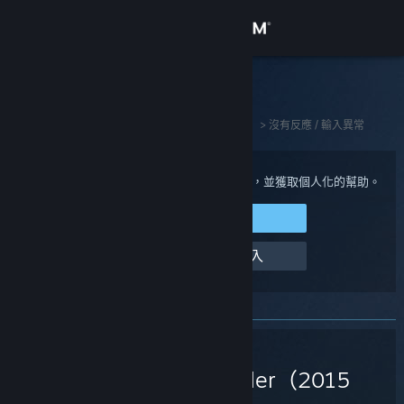
登入
商店
Steam 客服
社群
首頁
>
Steam 硬體
>
Steam Controller（2015 版）
>
沒有反應 / 輸入異常
關於
登入您的 Steam 帳戶來檢視購買與帳戶狀態，並獲取個人化的幫助。
登入 Steam
客服
幫幫我，我無法登入
變更語言
取得 Steam 行動應用程式
Steam
檢視電腦版網頁
Controller（2015