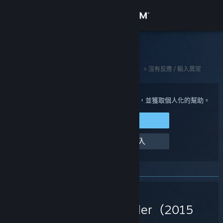
登入
商店
Steam 客服
社群
首頁
>
Steam 硬體
>
Steam Controller（2015 版）
>
沒有反應 / 輸入異常
關於
登入您的 Steam 帳戶來檢視購買與帳戶狀態，並獲取個人化的幫助。
登入 Steam
客服
幫幫我，我無法登入
變更語言
取得 Steam 行動應用程式
Steam
檢視電腦版網頁
Controller（2015