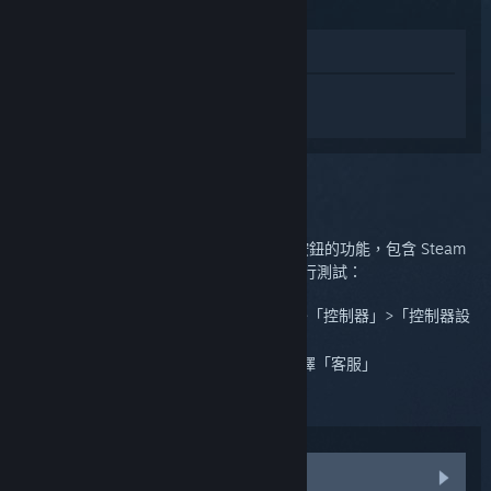
版）
在商店中檢視
登入
以便在 Steam Controller（2015 版）
中獲取個人化的幫助。
您選定的問題:
Steam 控制器損毀
輸入測試工具可檢驗 Steam 控制器上每個按鈕的功能，包含 Steam
控制器的觸覺回饋功能。請依照以下步驟進行測試：
切換至 Big Picture 模式，前往「設定」>「控制器」>「控制器設
定」
將裝置清單中的 Steam 控制器反白，選擇「客服」
執行螢幕上的步驟完成校診斷測試
我通過了測試