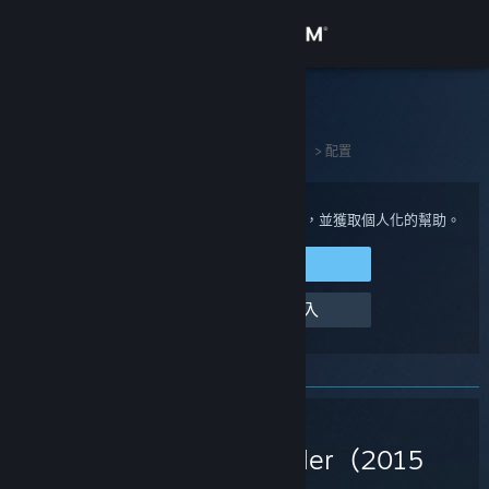
登入
商店
Steam 客服
社群
首頁
>
Steam 硬體
>
Steam Controller（2015 版）
>
配置
關於
登入您的 Steam 帳戶來檢視購買與帳戶狀態，並獲取個人化的幫助。
登入 Steam
客服
幫幫我，我無法登入
變更語言
取得 Steam 行動應用程式
Steam
檢視電腦版網頁
Controller（2015