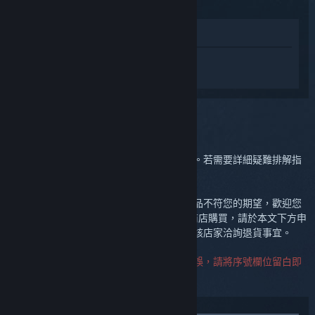
版）
在商店中檢視
登入
以便在 Steam Controller（2015 版）
中獲取個人化的幫助。
您選定的問題:
進一步支援
您可以前往社群討論區集思廣益或回報錯誤。若需要詳細疑難排解指
示，請建立客服案件尋求協助。
我們希望您購買的產品能令您滿意。倘若產品不符您的期望，歡迎您
申請免費退貨。如果您當初是經由 Steam 商店購買，請於本文下方申
請退款；如果您是向其它零售商購買，請與該店家洽詢退貨事宜。
聯絡客服時不需要提供產品序號，若遭遇錯誤，請將序號欄位留白即
可。