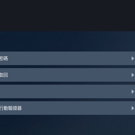
或密碼
助取回
d 行動驗證器