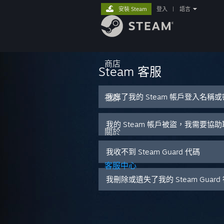
安裝 Steam
登入
|
語言
商店
Steam 客服
我忘了我的 Steam 帳戶登入名稱
社群
我的 Steam 帳戶被盜，我需要協
關於
我收不到 Steam Guard 代碼
客服中心
我刪除或遺失了我的 Steam Guar