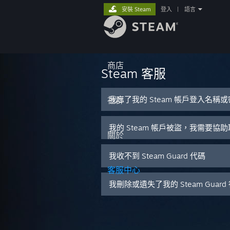
安裝 Steam
登入
|
語言
商店
Steam 客服
我忘了我的 Steam 帳戶登入名稱
社群
我的 Steam 帳戶被盜，我需要協
關於
我收不到 Steam Guard 代碼
客服中心
我刪除或遺失了我的 Steam Guar