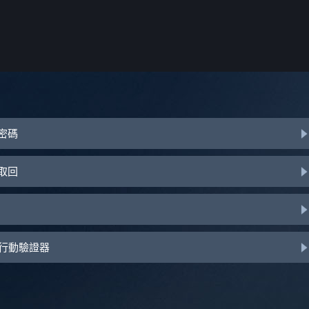
或密碼
助取回
d 行動驗證器