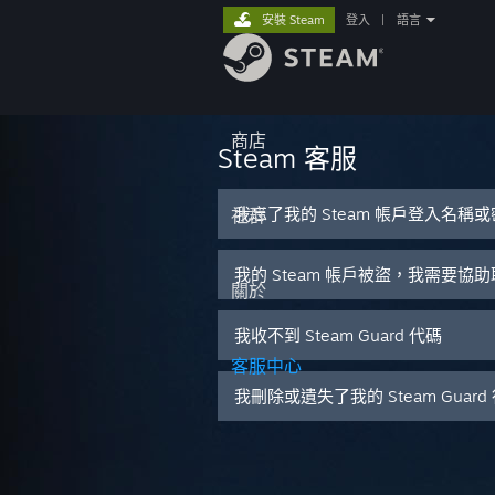
安裝 Steam
登入
|
語言
商店
Steam 客服
我忘了我的 Steam 帳戶登入名稱
社群
我的 Steam 帳戶被盜，我需要協
關於
我收不到 Steam Guard 代碼
客服中心
我刪除或遺失了我的 Steam Guar