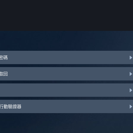
或密碼
助取回
d 行動驗證器