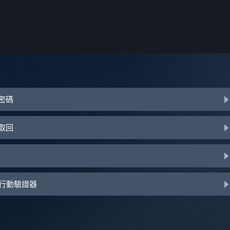
或密碼
助取回
d 行動驗證器