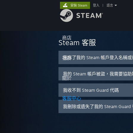
安裝 Steam
登入
|
語言
商店
Steam 客服
我忘了我的 Steam 帳戶登入名稱
社群
我的 Steam 帳戶被盜，我需要協
關於
我收不到 Steam Guard 代碼
客服中心
我刪除或遺失了我的 Steam Guar