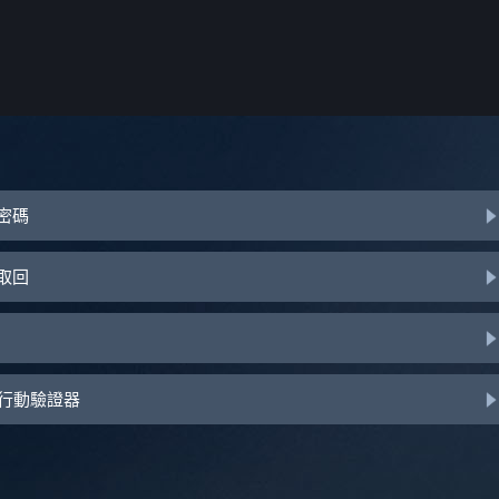
或密碼
助取回
d 行動驗證器