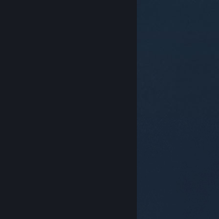
© Valve Corporation. 版權所有。所有商標皆為個別所有
權人在美國與其它國家（地區）之財產。
隱私權政策
|
法律聲明
|
輔助功能
|
Steam 訂戶協議
|
退款
|
Cookie