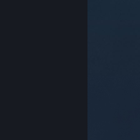
© Valve Corporation. 版權所有。所有商標皆為個別所有
權人在美國與其它國家（地區）之財產。
隱私權政策
|
法律聲明
|
輔助功能
|
Steam 訂戶協議
|
退款
|
Cookie