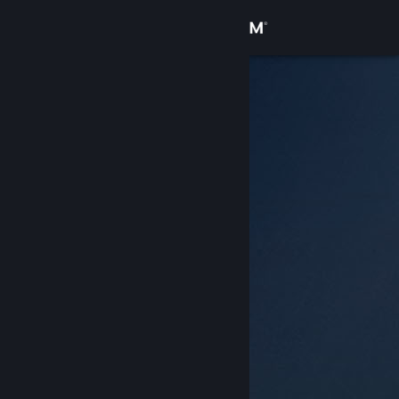
登入
商店
社群
關於
客服
變更語言
取得 Steam 行動應用程式
檢視電腦版網頁