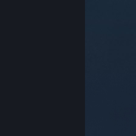
© Valve Corporation. 版權所有。所有商標皆為個別所有
權人在美國與其它國家（地區）之財產。
隱私權政策
|
法律聲明
|
輔助功能
|
Steam 訂戶協議
|
退款
|
Cookie