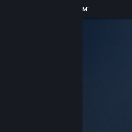
登入
商店
社群
關於
客服
變更語言
取得 Steam 行動應用程式
檢視電腦版網頁