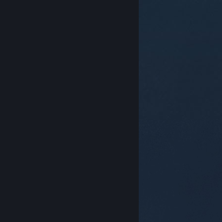
© Valve Corporation. 版權所有。所有商標皆為個別所有
權人在美國與其它國家（地區）之財產。
隱私權政策
|
法律聲明
|
輔助功能
|
Steam 訂戶協議
|
退款
|
Cookie