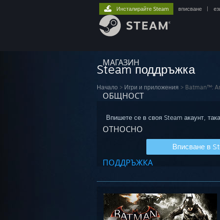
Инсталирайте Steam
вписване
|
ез
МАГАЗИН
Steam поддръжка
Начало
>
Игри и приложения
>
Batman™: Ar
ОБЩНОСТ
Впишете се в своя Steam акаунт, така
ОТНОСНО
Вписване в S
ПОДДРЪЖКА