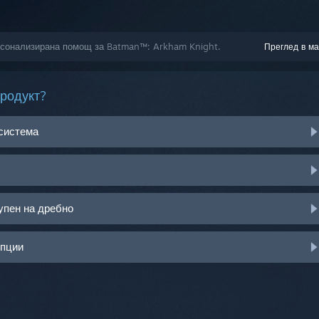
ерсонализирана помощ за Batman™: Arkham Knight.
Преглед в ма
продукт?
 система
упен на дребно
опции