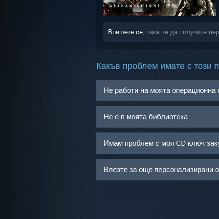
Впишете се
, така че да получите п
Какъв проблем имате с този 
Не работи на моята операционна
Не е в моята библиотека
Имам проблем с моя CD ключ зак
Влезте за още персонализирани 