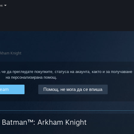
ик
kham Knight
 че да прегледате покупките, статуса на акаунта, както и за получаване
на персонализирана помощ.
team
Помощ, не мога да се впиша
Batman™: Arkham Knight