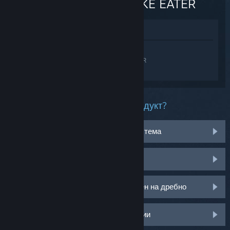
Δ: SNAKE EATER
Преглед в магазина
Впишете се
, така че да получите
персонализирана помощ за METAL GEAR
SOLID Δ: SNAKE EATER.
Какъв проблем имате с този продукт?
Не работи на моята операционна система
Не е в моята библиотека
Имам проблем с моя CD ключ закупен на дребно
Влезте за още персонализирани опции