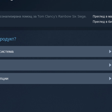
рсонализирана помощ за Tom Clancy's Rainbow Six Siege.
Преглед в ма
Преглед в би
продукт?
 система
опции