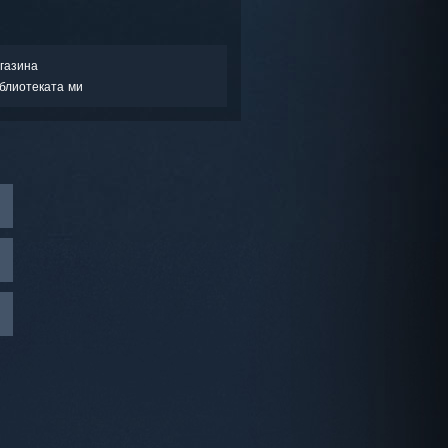
газина
блиотеката ми