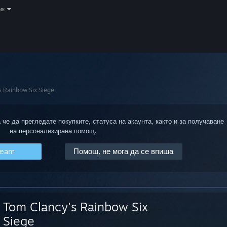
ик
s Rainbow Six Siege
 че да прегледате покупките, статуса на акаунта, както и за получаване
на персонализирана помощ.
team
Помощ, не мога да се впиша
Tom Clancy's Rainbow Six
Siege