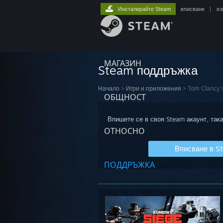
Инсталирайте Steam
вписване
|
ез
МАГАЗИН
Steam поддръжка
Начало
>
Игри и приложения
>
Tom Clancy'
ОБЩНОСТ
Впишете се в своя Steam акаунт, така
ОТНОСНО
Вписване в S
ПОДДРЪЖКА