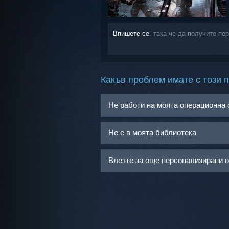
Впишете се
, така че да получите пе
Какъв проблем имате с този 
Не работи на моята операционна
Не е в моята библиотека
Влезте за още персонализирани 