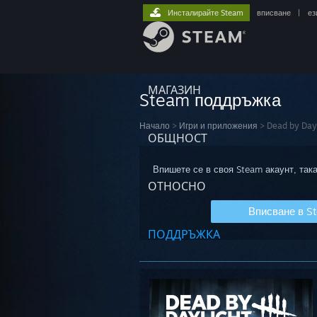
Инсталирайте Steam
вписване
|
ез
МАГАЗИН
Steam поддръжка
Начало
>
Игри и приложения
>
Dead by Day
ОБЩНОСТ
Впишете се в своя Steam акаунт, така
ОТНОСНО
Вписване в S
ПОДДРЪЖКА