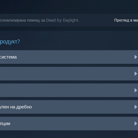
рсонализирана помощ за Dead by Daylight.
Преглед в ма
продукт?
 система
упен на дребно
опции