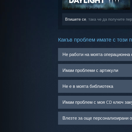
Впишете се
, така че да получите пе
Какъв проблем имате с този 
Не работи на моята операционна
Имам проблеми с артикули
Не е в моята библиотека
Имам проблем с моя CD ключ зак
Влезте за още персонализирани 