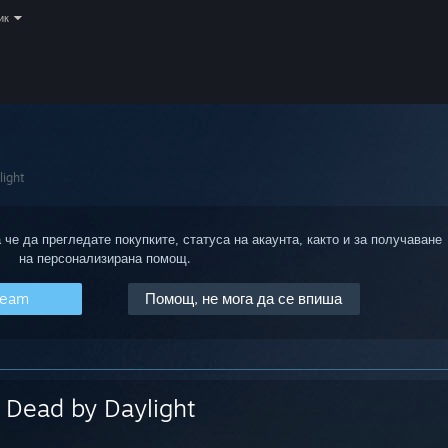
ик
light
 че да прегледате покупките, статуса на акаунта, както и за получаване
на персонализирана помощ.
team
Помощ, не мога да се впиша
Dead by Daylight