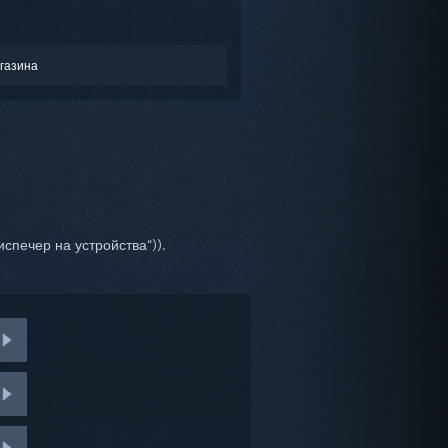
газина
спечер на устройства“)).