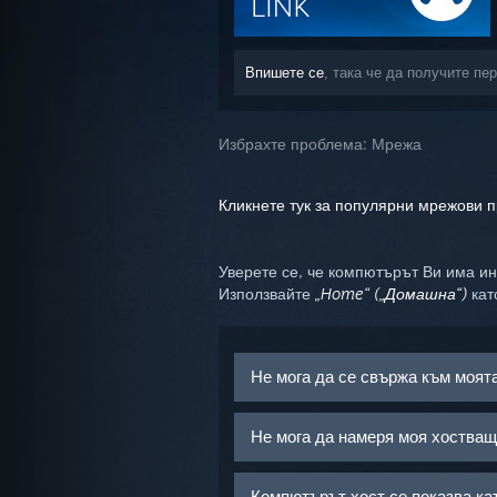
Впишете се
, така че да получите пе
Избрахте проблема:
Мрежа
Кликнете тук за популярни мрежови 
Уверете се, че компютърът Ви има ин
Използвайте
„Home“ („Домашна“)
кат
Не мога да се свържа към моят
Не мога да намеря моя хоства
Компютърът хост се показва ка