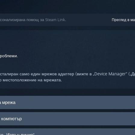
рсонализирана помощ за Steam Link.
Преглед в ма
проблеми
.
сталиран само един мрежов адаптер (вижте в „Device Manager“ („Ди
о местоположение на мрежата.
а мрежа
щ компютър
то „Извън линия“