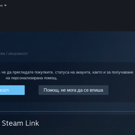
ик
жа / свързаност
 че да прегледате покупките, статуса на акаунта, както и за получаване
на персонализирана помощ.
team
Помощ, не мога да се впиша
Steam Link