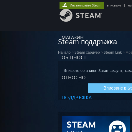
Инсталирайте Steam
вписване
|
ез
МАГАЗИН
Steam поддръжка
Начало
>
Steam хардуер
>
Steam Link
>
Мре
ОБЩНОСТ
Впишете се в своя Steam акаунт, така
ОТНОСНО
Вписване в S
ПОДДРЪЖКА