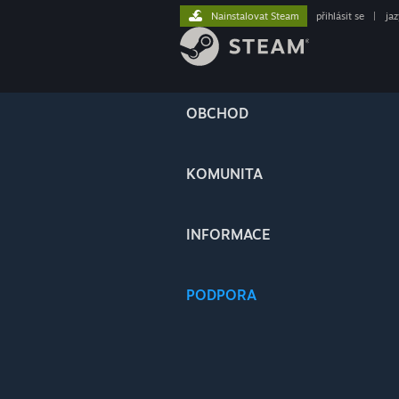
Nainstalovat Steam
přihlásit se
|
ja
OBCHOD
KOMUNITA
INFORMACE
PODPORA