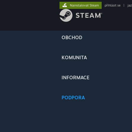
Nainstalovat Steam
přihlásit se
|
ja
OBCHOD
KOMUNITA
INFORMACE
PODPORA