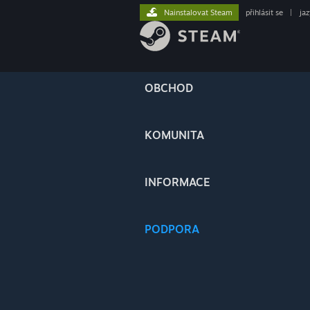
Nainstalovat Steam
přihlásit se
|
ja
OBCHOD
KOMUNITA
INFORMACE
PODPORA