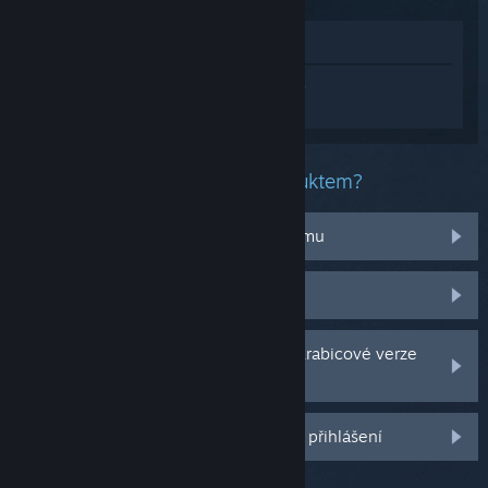
Zobrazit v obchodě
Přihlaste se
a získejte pomoc na míru pro
produkt Moonlight Peaks.
Jaký problém máte s tímto produktem?
Nefunguje na mém operačním systému
Nenachází se v mojí knihovně
Potýkám se s problémy s CD klíčem krabicové verze
hry
Další možnosti se Vám odemknou po přihlášení