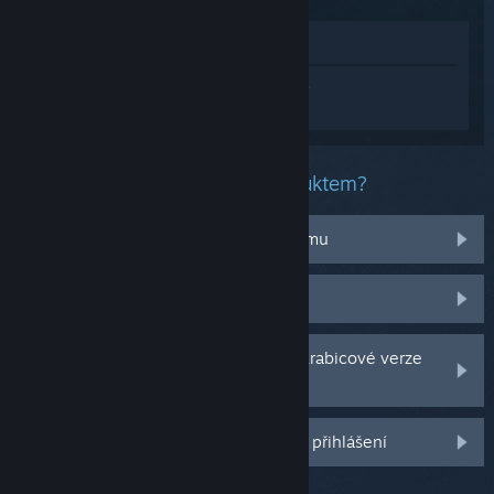
Zobrazit v obchodě
Přihlaste se
a získejte pomoc na míru pro
produkt inZOI.
Jaký problém máte s tímto produktem?
Nefunguje na mém operačním systému
Nenachází se v mojí knihovně
Potýkám se s problémy s CD klíčem krabicové verze
hry
Další možnosti se Vám odemknou po přihlášení