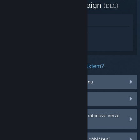
- Campaign
(DLC)
Zobrazit v obchodě
Přihlaste se
a získejte pomoc na míru pro
produkt Call of Duty®: Modern
Warfare® III - Campaign.
Jaký problém máte s tímto produktem?
Nefunguje na mém operačním systému
Nenachází se v mojí knihovně
Potýkám se s problémy s CD klíčem krabicové verze
hry
Další možnosti se Vám odemknou po přihlášení