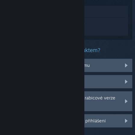
Zobrazit v obchodě
Přihlaste se
a získejte pomoc na míru pro
produkt Content Warning.
Jaký problém máte s tímto produktem?
Nefunguje na mém operačním systému
Nenachází se v mojí knihovně
Potýkám se s problémy s CD klíčem krabicové verze
hry
Další možnosti se Vám odemknou po přihlášení