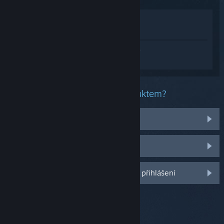
Zobrazit v obchodě
Zobrazit v mojí knihovně
Přihlaste se
a získejte pomoc na míru pro
produkt Tapple.
Jaký problém máte s tímto produktem?
Potýkám se s problémy s položkami
Nenachází se v mojí knihovně
Další možnosti se Vám odemknou po přihlášení