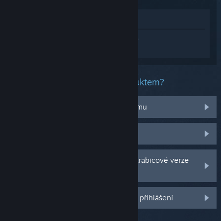
Zobrazit v obchodě
Přihlaste se
a získejte pomoc na míru pro
produkt Witchfire.
Jaký problém máte s tímto produktem?
Nefunguje na mém operačním systému
Nenachází se v mojí knihovně
Potýkám se s problémy s CD klíčem krabicové verze
hry
Další možnosti se Vám odemknou po přihlášení