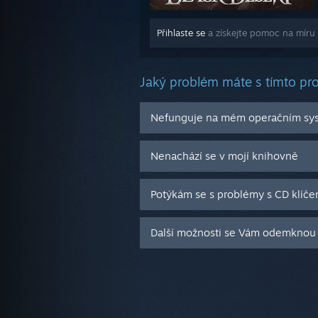
Přihlaste se
a získejte pomoc na míru 
Jaký problém máte s tímto p
Nefunguje na mém operačním sy
Nenachází se v mojí knihovně
Potýkám se s problémy s CD klíče
Další možnosti se Vám odemknou 