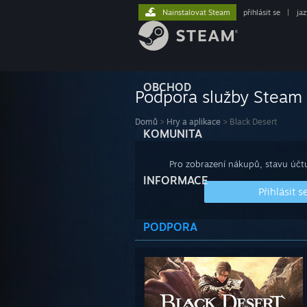
Nainstalovat Steam
přihlásit se
|
ja
OBCHOD
Podpora služby Steam
Domů
>
Hry a aplikace
>
Black Desert
KOMUNITA
Pro zobrazení nákupů, stavu účtu
INFORMACE
Přihlásit s
PODPORA