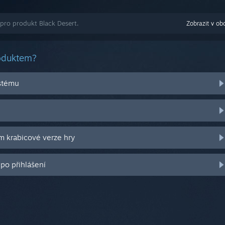
pro produkt Black Desert.
Zobrazit v ob
roduktem?
stému
m krabicové verze hry
po přihlášení