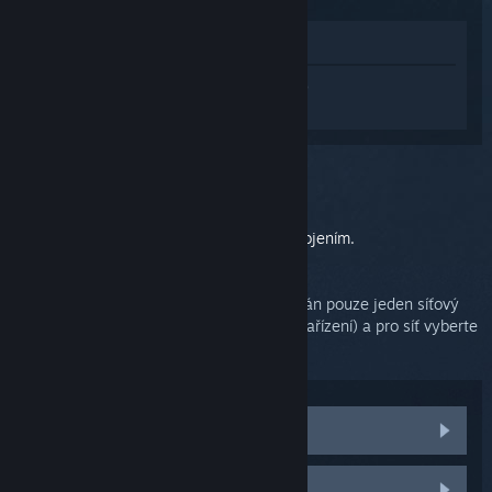
Zobrazit v obchodě
Přihlaste se
a získejte pomoc na míru pro
produkt Steam Link.
Vybrali jste problém:
Síť
Zde naleznete další časté problémy s připojením.
Zajistěte, aby byl ve Vašem PC nainstalován pouze jeden síťový
adaptér (informace naleznete ve Správci zařízení) a pro síť vyberte
umístění
Domácí síť
.
Nemohu se připojit k síti
Nemohu nalézt hostitelský počítač