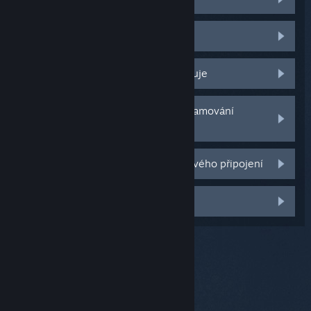
Hostitelský počítač je offline
Technologie Wake on LAN nefunguje
Síť negativně ovlivňuje kvalitu streamování
zvuku nebo obrazu
Jak zlepším kvalitu svého bezdrátového připojení
Jiný problém