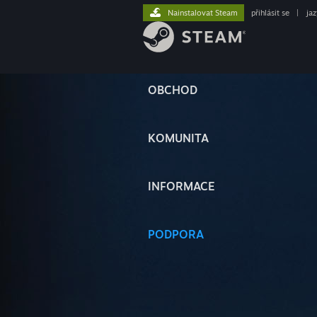
Nainstalovat Steam
přihlásit se
|
ja
OBCHOD
KOMUNITA
INFORMACE
PODPORA