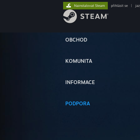
Nainstalovat Steam
přihlásit se
|
ja
OBCHOD
KOMUNITA
INFORMACE
PODPORA