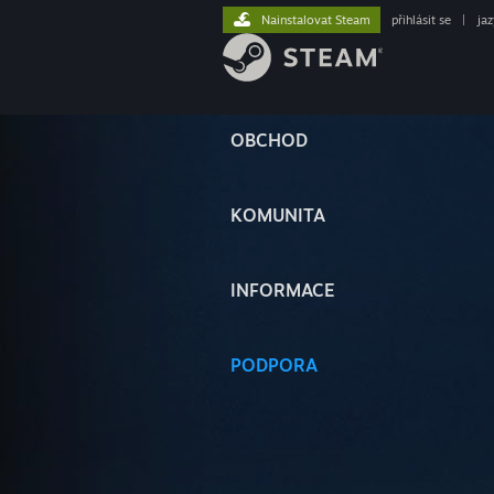
Nainstalovat Steam
přihlásit se
|
ja
OBCHOD
KOMUNITA
INFORMACE
PODPORA