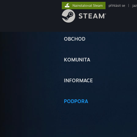
Nainstalovat Steam
přihlásit se
|
ja
OBCHOD
KOMUNITA
INFORMACE
PODPORA