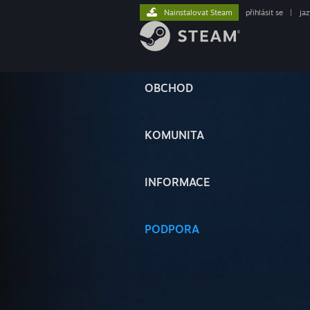
Nainstalovat Steam
přihlásit se
|
ja
OBCHOD
KOMUNITA
INFORMACE
PODPORA