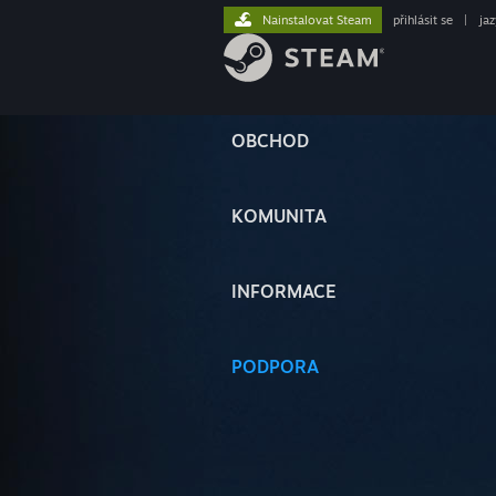
Nainstalovat Steam
přihlásit se
|
ja
OBCHOD
KOMUNITA
INFORMACE
PODPORA