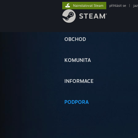
Nainstalovat Steam
přihlásit se
|
ja
OBCHOD
KOMUNITA
INFORMACE
PODPORA