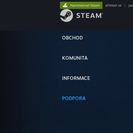
Nainstalovat Steam
přihlásit se
|
ja
OBCHOD
KOMUNITA
INFORMACE
PODPORA