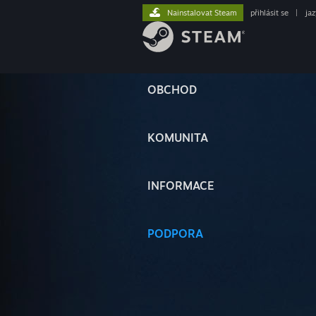
Nainstalovat Steam
přihlásit se
|
ja
OBCHOD
KOMUNITA
INFORMACE
PODPORA