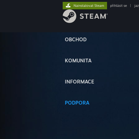
Nainstalovat Steam
přihlásit se
|
ja
OBCHOD
KOMUNITA
INFORMACE
PODPORA