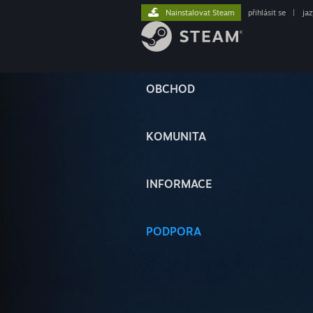
Nainstalovat Steam
přihlásit se
|
ja
OBCHOD
KOMUNITA
INFORMACE
PODPORA