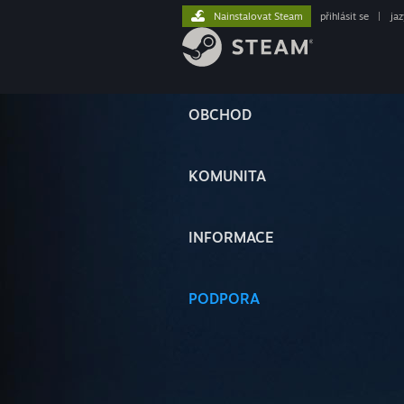
Nainstalovat Steam
přihlásit se
|
ja
OBCHOD
KOMUNITA
INFORMACE
PODPORA