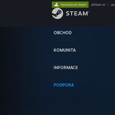
Nainstalovat Steam
přihlásit se
|
ja
OBCHOD
KOMUNITA
INFORMACE
PODPORA