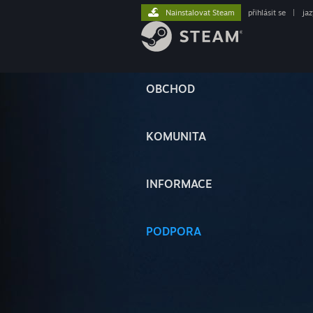
Nainstalovat Steam
přihlásit se
|
ja
OBCHOD
KOMUNITA
INFORMACE
PODPORA