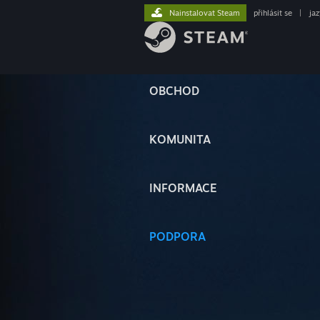
Nainstalovat Steam
přihlásit se
|
ja
OBCHOD
KOMUNITA
INFORMACE
PODPORA