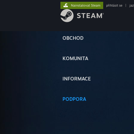
Nainstalovat Steam
přihlásit se
|
ja
OBCHOD
KOMUNITA
INFORMACE
PODPORA